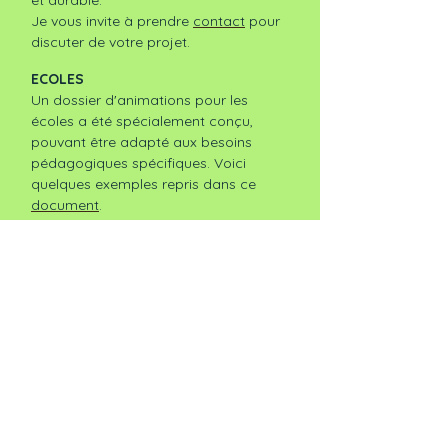
Je vous invite à prendre
contact
pour
discuter de votre projet.
ECOLES
Un dossier d'animations pour les
écoles a été spécialement conçu,
pouvant être adapté aux besoins
pédagogiques spécifiques. Voici
quelques exemples repris dans ce
document
.
N'hésitez pas à prendre
contact
si
vous souhaitez plusieurs animations
ou un suivi de votre projet!
ACTUALITÉS
À PROPOS D'APIFLORA
Qui suis-je ?
Contact
Portes Ouvertes d'ApiFlora