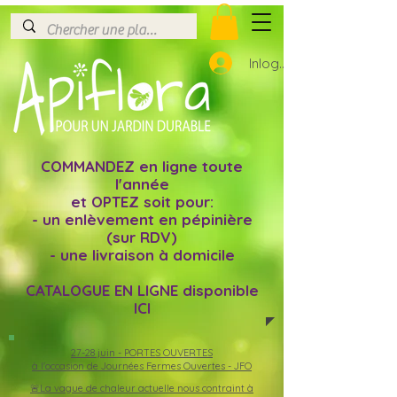
Inloggen
COMMANDEZ en ligne toute
l'année
et OPTEZ soit pour:
- un enlèvement en pépinière
(sur RDV)
- une livraison à domicile
CATALOGUE EN LIGNE disponible
ICI
27-28 juin -
PORTES OUVERTES
à l'occasion de Journées Fermes Ouvertes - JFO
🚨La vague de chaleur actuelle nous contraint à