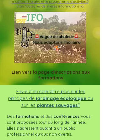
modifier l'horaire et le programme d'activité🥵
Lisez toutes les dernières informations ici
Lien vers la page d'inscriptions aux
formations
Envie d'en connaître plus sur les
principes de
jardinage écologique
ou
sur les
plantes sauvages
?
Des
formations
et des
conférences
vous
sont proposées tout au long de l'année.
Elles s'adressent autant à un public
professionnel qu'aux non avertis.