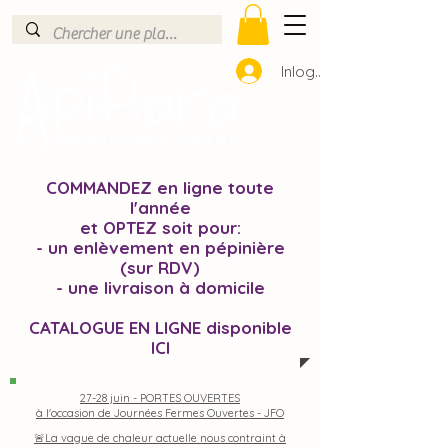
Inloggen
COMMANDEZ en ligne toute
l'année
et OPTEZ soit pour:
- un enlèvement en pépinière
(sur RDV)
- une livraison à domicile
CATALOGUE EN LIGNE disponible
ICI
27-28 juin -
PORTES OUVERTES
à l'occasion de Journées Fermes Ouvertes - JFO
🚨La vague de chaleur actuelle nous contraint à