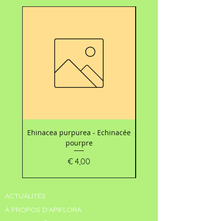
Nouveau
Ehinacea purpurea - Echinacée
Carte d’accompagnemen
pourpre
les bouquets 💐 - Mo
Prijs
€ 4,00
ACTUALITÉS
À PROPOS D'APIFLORA