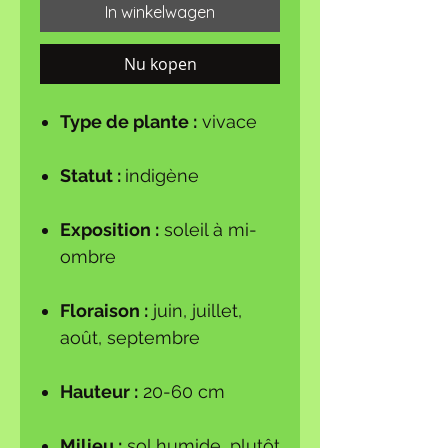
In winkelwagen
Nu kopen
Type de plante :
vivace
Statut :
indigène
Exposition :
soleil à mi-
ombre
Floraison :
juin, juillet,
août, septembre
Hauteur :
20-60 cm
Milieu :
sol humide, plutôt