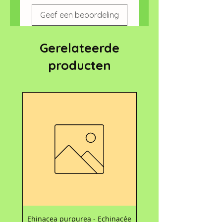
Geef een beoordeling
Gerelateerde
producten
Nouveau
Ehinacea purpurea - Echinacée
Carte d’accompagnemen