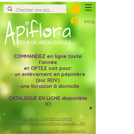
Inloggen
COMMANDEZ en ligne toute
l'année
et OPTEZ soit pour:
- un enlèvement en pépinière
(sur RDV)
- une livraison à domicile
CATALOGUE EN LIGNE disponible
ICI
27-28 juin -
PORTES OUVERTES
à l'occasion de Journées Fermes Ouvertes - JFO
🚨La vague de chaleur actuelle nous contraint à